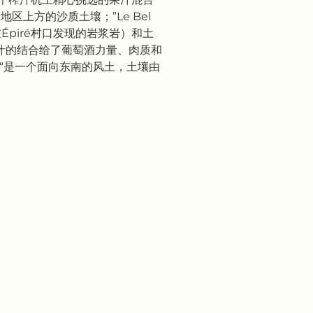
岩地区上方的沙质土壤；”Le Bel
在Épiré村口发现的岩浆岩）和土
汁的结合给了葡萄酒力量、肉质和
oines “是一个面向东南的风土，土壤由