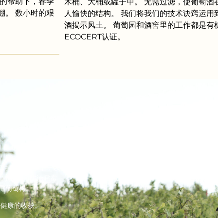
人的帮助下，春季
木桶、大桶或罐子中。 无需过滤，使葡萄酒
棚。 数小时的艰
人愉快的结构。 我们将我们的技术诀窍运用
酒揭示风土。 葡萄园和酒窖里的工作都是有机
ECOCERT认证。
保持在最佳水平，以
为肥料。 防治霜霉
重葡萄树。
备健康的收获。