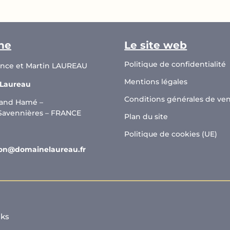
ne
Le site web
Politique de confidentialité
ence et Martin LAUREAU
Mentions légales
 Laureau
Conditions générales de ve
and Hamé –
 Savennières – FRANCE
Plan du site
Politique de cookies (UE)
on@domainelaureau.fr
cks