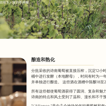
人的陪同下，致力于将葡
酿造和熟化
分批采收的诗南葡萄被直接压榨，沉淀12小
桶中进行发酵（本地酵母），时间有时为一年
并单独进行酿造。 这些酒在酒糟中陈酿18至
所有这些都使葡萄酒获得了圆润、复杂和魅
诗南的特点和风土受到了温和、漫长和不干
“L’Alliance “是由几个地块的年轻葡萄