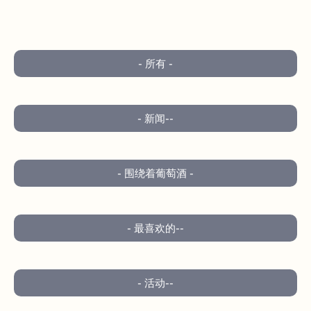
- 所有 -
- 新闻--
- 围绕着葡萄酒 -
- 最喜欢的--
- 活动--