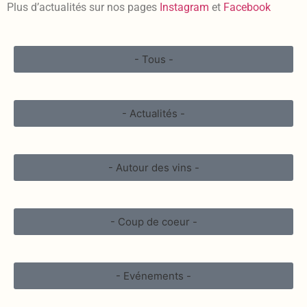
Plus d’actualités sur nos pages
Instagram
et
Facebook
- Tous -
- Actualités -
- Autour des vins -
- Coup de coeur -
- Evénements -