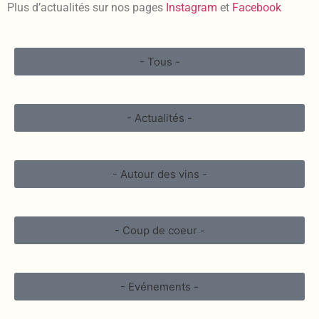
Plus d’actualités sur nos pages
Instagram
et
Facebook
- Tous -
- Actualités -
- Autour des vins -
- Coup de coeur -
- Evénements -