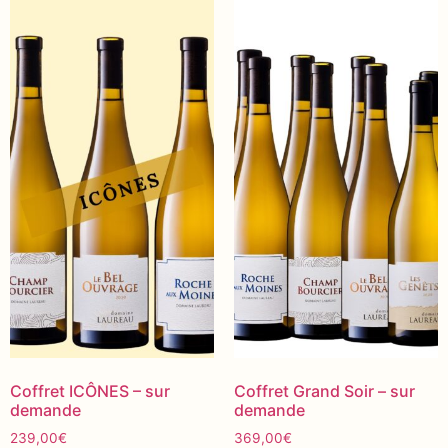
Coffret ICÔNES – sur
Coffret Grand Soir – sur
demande
demande
239,00
€
369,00
€