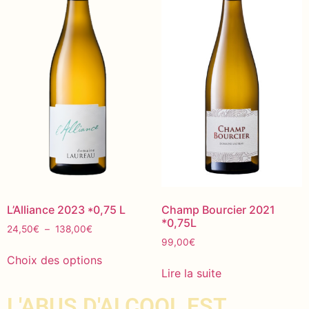
L’Alliance 2023 *0,75 L
Champ Bourcier 2021
*0,75L
24,50
€
–
138,00
€
99,00
€
Choix des options
Lire la suite
L'ABUS D'ALCOOL EST