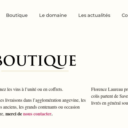
Boutique
Le domaine
Les actualités
Co
BOUTIQUE
nez les vins à l’unité ou en coffrets.
Florence Laureau p
colis partent de Sav
es livraisons dans l’agglomération angevine, les
livrés en général so
s anciens, les grands contenants ou occasion
merci de
nous contacter
.
ère,