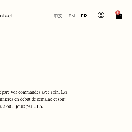
0
ntact
中文
EN
FR
répare vos commandes avec soin. Les
ennières en début de semaine et sont
us 2 ou 3 jours par UPS.