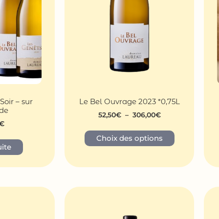
Soir – sur
Le Bel Ouvrage 2023 *0,75L
de
52,50
€
–
306,00
€
€
Choix des options
uite