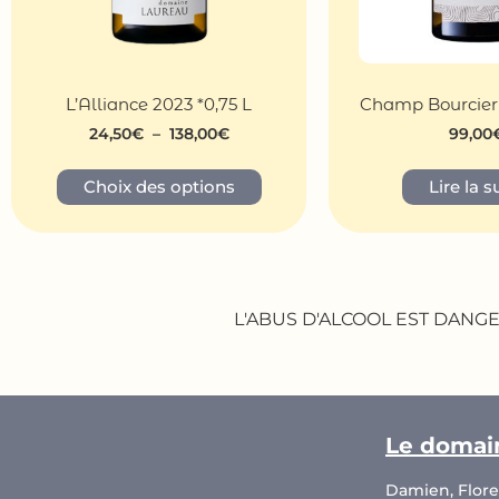
L’Alliance 2023 *0,75 L
Champ Bourcier 
24,50
€
–
138,00
€
99,00
Choix des options
Lire la s
L'ABUS D'ALCOOL EST DAN
Le domai
Damien, Flor