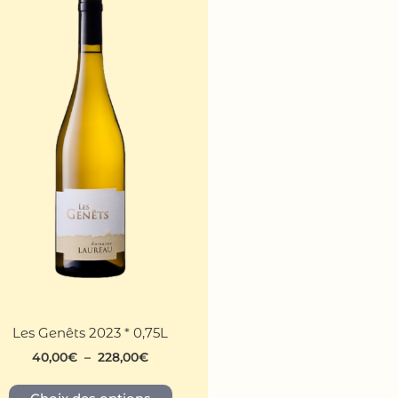
Les Genêts 2023 * 0,75L
40,00
€
–
228,00
€