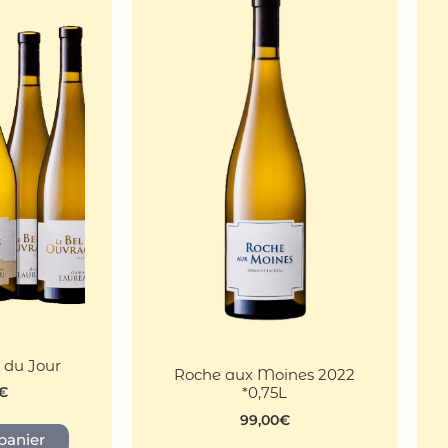
s du Jour
Roche aux Moines 2022
*0,75L
€
99,00
€
panier