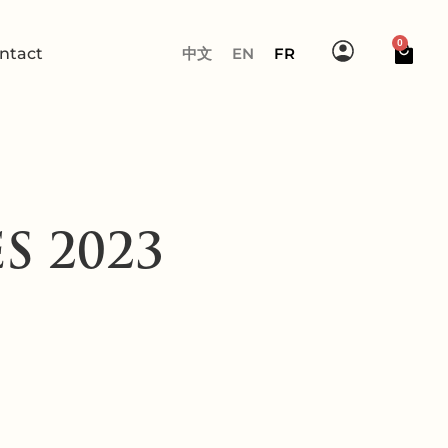
0
ntact
中文
EN
FR
 2023